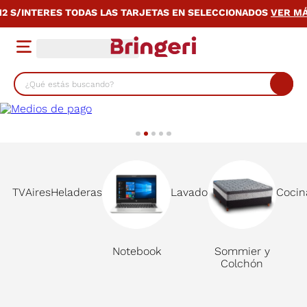
INTERES TODAS LAS TARJETAS EN SELECCIONADOS
VER MÁS
12 S/INT
¿Qué estás buscando?
TÉRMINOS MÁS BUSCADOS
1
.
cocina
2
.
lavarropas
3
.
heladera
TV
Aires
Heladeras
Lavado
Cocin
4
.
celulares
5
.
placard
Notebook
Sommier y
6
.
bicicleta
Colchón
7
.
termotanque
8
.
colchon