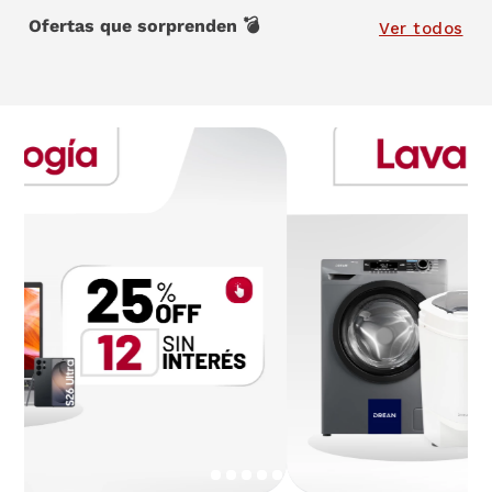
Ofertas que sorprenden 💣
9
.
sommier
Ver todos
10
.
smart tv