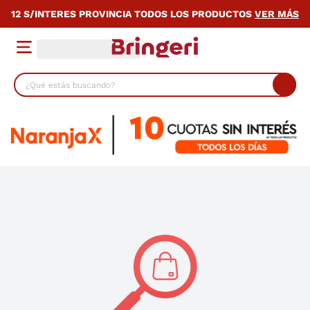
12 S/INTERES PROVINCIA TODOS LOS PRODUCTOS
VER MÁS
¿Qué estás buscando?
TÉRMINOS MÁS BUSCADOS
1
.
lavarropas
2
.
heladera
3
.
cocina
4
.
placard
5
.
celulares
6
.
bicicleta
7
.
termotanque
8
.
colchon