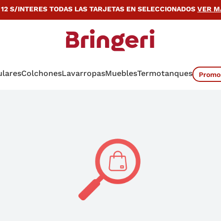
ARJETAS EN SELECCIONADOS
VER MÁS
12 S/INTERES PROVINCIA T
ulares
Colchones
Lavarropas
Muebles
Termotanques
Promo