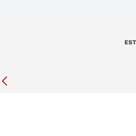
9
.
sommier
10
.
smart tv
EST