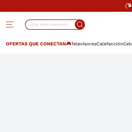
💣​ 12 S/INTERES TODAS LAS T
¿Qué estás buscando?
TÉRMINOS MÁS BUSCADOS
OFERTAS QUE CONECTAN🎮
Televisores
Calefacción
Cel
1
.
lavarropas
2
.
heladera
3
.
cocina
4
.
placard
5
.
celulares
6
.
bicicleta
7
.
termotanque
8
.
colchon