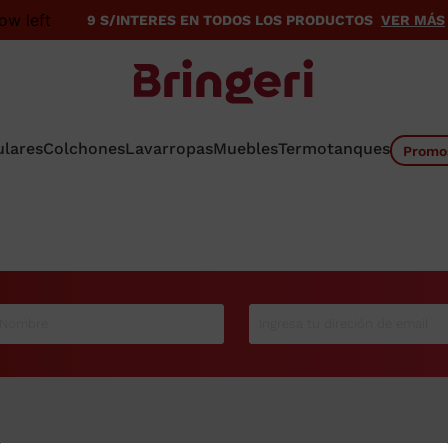
9 S/INTERES EN TODOS LOS PRODUCTOS
VER MÁS
ulares
Colchones
Lavarropas
Muebles
Termotanques
Promo