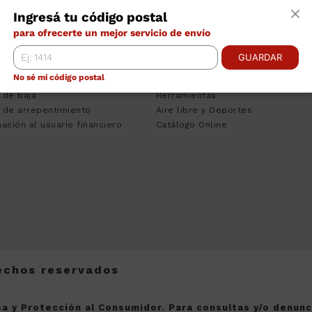
TRO DE AYUDA
CATEGORÍAS
INS
Ingresá tu código postal
ciones Bancarias
Tecnologia
Empr
para ofrecerte un mejor servicio de envío
nos y Condiciones
Climatizacion
Cont
to Personal
Heladeras
Venta
GUARDAR
sa del Consumidor
Lavado
Pregu
No sé mi código postal
 de Quejas
Muebles
Traba
 de baja
Herramientas
 de arrepentimiento
Aire libre y Deportes
ación al usuario financiero
Catálogo Online
rechos reservados
a y Protección al Consumidor. Para consultas y/o denun