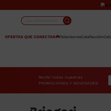
¿Qué estás buscando?
TÉRMINOS MÁS BUSCADOS
OFERTAS QUE CONECTAN🎮
Televisores
Calefacción
Cel
1
.
lavarropas
2
.
cocina
3
.
heladera
4
.
placard
Recibí todas nuestras
5
.
celulares
PROMOCIONES Y NOVEDADES
6
.
termotanque
7
.
bicicleta
8
.
colchon