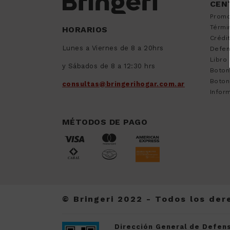
CEN
9
.
sommier
Promo
10
.
smart tv
Térmi
HORARIOS
Crédi
Lunes a Viernes de 8 a 20hrs
Defen
Libro
y Sábados de 8 a 12:30 hrs
Boton
Boton
consultas@bringerihogar.com.ar
Inform
MÉTODOS DE PAGO
© Bringeri 2022 - Todos los de
Dirección General de Defens