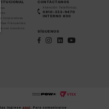
TITUCIONAL
CONTÁCTANOS
Atención Telefónica:
esa
0810-333-9470
acto
INTERNO 800
s Corporativas
ntas Frecuentes
já con nosotros
SÍGUENOS
cias ingrese
aquí
. Para comunicarse