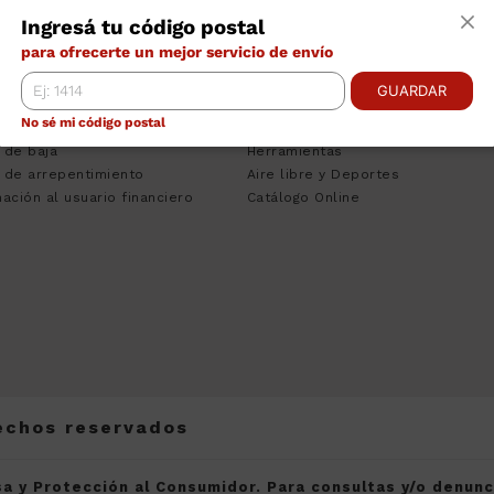
TRO DE AYUDA
CATEGORÍAS
INS
Ingresá tu código postal
ciones Bancarias
Tecnologia
Empr
para ofrecerte un mejor servicio de envío
nos y Condiciones
Climatizacion
Cont
to Personal
Heladeras
Venta
GUARDAR
sa del Consumidor
Lavado
Pregu
No sé mi código postal
 de Quejas
Muebles
Traba
 de baja
Herramientas
 de arrepentimiento
Aire libre y Deportes
ación al usuario financiero
Catálogo Online
rechos reservados
a y Protección al Consumidor. Para consultas y/o denun