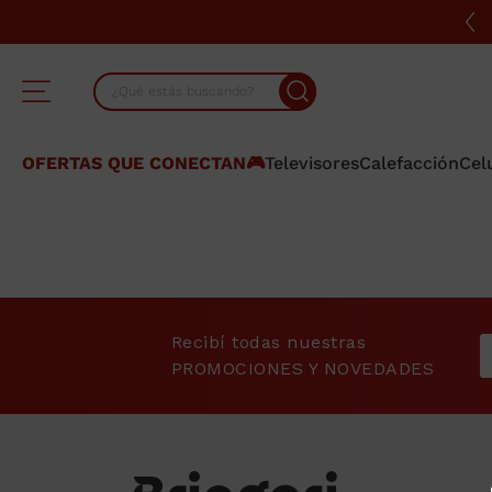
¿Qué estás buscando?
TÉRMINOS MÁS BUSCADOS
OFERTAS QUE CONECTAN🎮
Televisores
Calefacción
Cel
1
.
lavarropas
2
.
heladera
3
.
cocina
4
.
placard
Recibí todas nuestras
5
.
celulares
PROMOCIONES Y NOVEDADES
6
.
bicicleta
7
.
termotanque
8
.
colchon