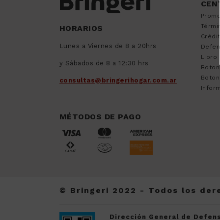
CEN
9
.
sommier
Promo
10
.
smart tv
Térmi
HORARIOS
Crédi
Lunes a Viernes de 8 a 20hrs
Defen
Libro
y Sábados de 8 a 12:30 hrs
Boton
Boton
consultas@bringerihogar.com.ar
Inform
MÉTODOS DE PAGO
© Bringeri 2022 - Todos los de
Dirección General de Defens