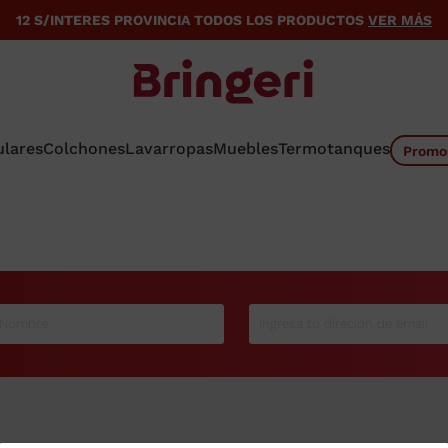
12 S/INTERES PROVINCIA TODOS LOS PRODUCTOS
VER MÁS
ulares
Colchones
Lavarropas
Muebles
Termotanques
Promo