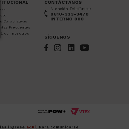
TITUCIONAL
CONTÁCTANOS
Atención Telefónica:
esa
0810-333-9470
acto
INTERNO 800
s Corporativas
ntas Frecuentes
já con nosotros
SÍGUENOS
cias ingrese
aquí
. Para comunicarse