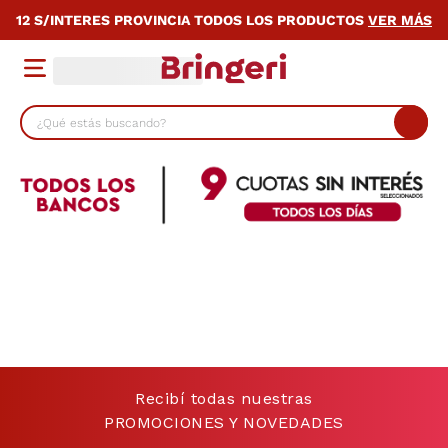
12 S/INTERES PROVINCIA TODOS LOS PRODUCTOS
VER MÁS
¿Qué estás buscando?
TÉRMINOS MÁS BUSCADOS
1
.
lavarropas
2
.
heladera
3
.
cocina
4
.
celulares
5
.
placard
6
.
bicicleta
Recibí todas nuestras
7
.
termotanque
PROMOCIONES Y NOVEDADES
8
.
colchon