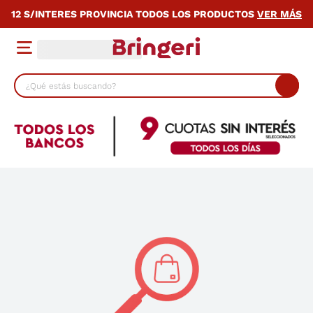
12 S/INTERES PROVINCIA TODOS LOS PRODUCTOS
VER MÁS
¿Qué estás buscando?
TÉRMINOS MÁS BUSCADOS
1
.
lavarropas
2
.
heladera
3
.
cocina
4
.
placard
5
.
celulares
6
.
bicicleta
7
.
termotanque
8
.
colchon