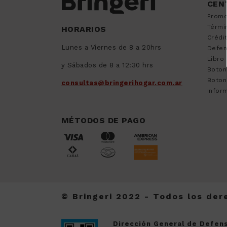
CEN
9
.
sommier
Promo
10
.
smart tv
Térmi
HORARIOS
Crédi
Lunes a Viernes de 8 a 20hrs
Defen
Libro
y Sábados de 8 a 12:30 hrs
Boton
Boton
consultas@bringerihogar.com.ar
Inform
MÉTODOS DE PAGO
© Bringeri 2022 - Todos los de
Dirección General de Defens