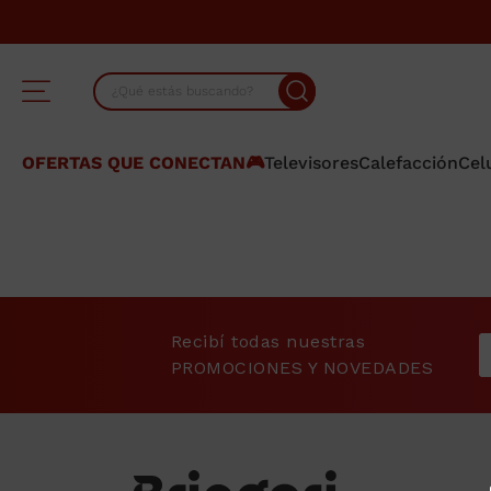
¿Qué estás buscando?
TÉRMINOS MÁS BUSCADOS
OFERTAS QUE CONECTAN🎮
Televisores
Calefacción
Cel
1
.
lavarropas
2
.
cocina
3
.
heladera
4
.
placard
Recibí todas nuestras
5
.
celulares
PROMOCIONES Y NOVEDADES
6
.
termotanque
7
.
bicicleta
8
.
colchon