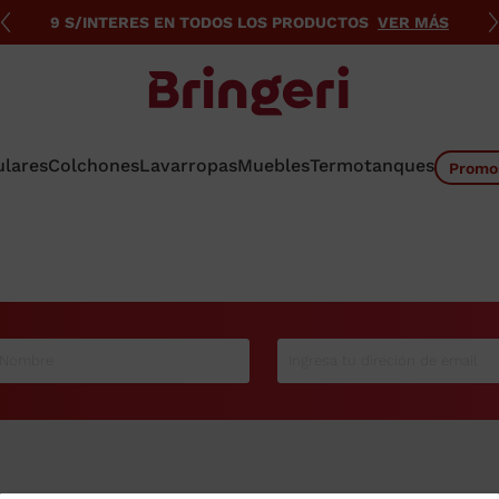
9 S/INTERES EN TODOS LOS PRODUCTOS
VER MÁS
ulares
Colchones
Lavarropas
Muebles
Termotanques
Promo