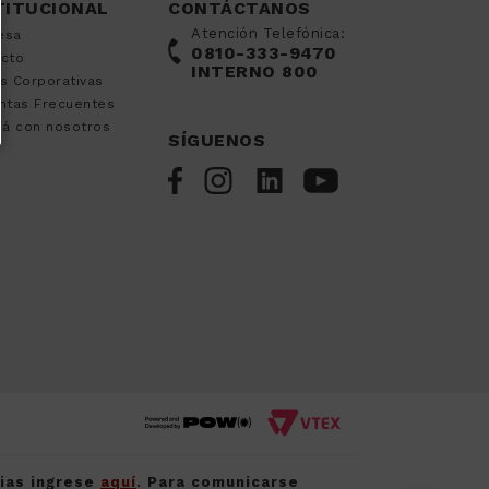
TITUCIONAL
CONTÁCTANOS
Atención Telefónica:
esa
0810-333-9470
acto
INTERNO 800
s Corporativas
ntas Frecuentes
já con nosotros
SÍGUENOS
cias ingrese
aquí
. Para comunicarse