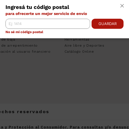
TRO DE AYUDA
CATEGORÍAS
INS
Ingresá tu código postal
ciones Bancarias
Tecnologia
Empr
para ofrecerte un mejor servicio de envío
nos y Condiciones
Climatizacion
Cont
to Personal
Heladeras
Venta
GUARDAR
sa del Consumidor
Lavado
Pregu
No sé mi código postal
 de Quejas
Muebles
Traba
 de baja
Herramientas
 de arrepentimiento
Aire libre y Deportes
ación al usuario financiero
Catálogo Online
rechos reservados
a y Protección al Consumidor. Para consultas y/o denun