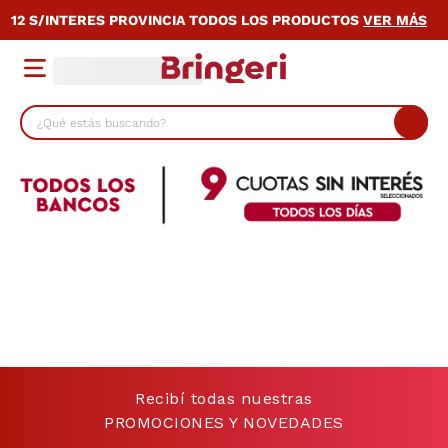
12 S/INTERES PROVINCIA TODOS LOS PRODUCTOS
VER MÁS
¿Qué estás buscando?
TÉRMINOS MÁS BUSCADOS
1
.
cocina
2
.
lavarropas
3
.
heladera
4
.
celulares
5
.
placard
6
.
bicicleta
Recibí todas nuestras
7
.
termotanque
PROMOCIONES Y NOVEDADES
8
.
colchon