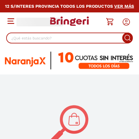
12 S/INTERES PROVINCIA TODOS LOS PRODUCTOS
VER MÁS
¿Qué estás buscando?
TÉRMINOS MÁS BUSCADOS
1
.
cocina
2
.
lavarropas
3
.
heladera
4
.
celulares
5
.
placard
6
.
bicicleta
7
.
termotanque
8
.
colchon