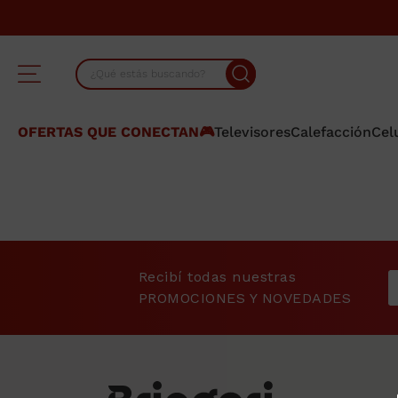
9 S/INTERES EN TODOS
¿Qué estás buscando?
TÉRMINOS MÁS BUSCADOS
OFERTAS QUE CONECTAN🎮
Televisores
Calefacción
Cel
1
.
lavarropas
2
.
cocina
3
.
heladera
4
.
placard
Recibí todas nuestras
5
.
celulares
PROMOCIONES Y NOVEDADES
6
.
termotanque
7
.
bicicleta
8
.
colchon