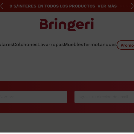
 LOS PRODUCTOS
VER MÁS
4 S/INTERÉS CON DEBITO
VER MÁS
ulares
Colchones
Lavarropas
Muebles
Termotanques
Promo