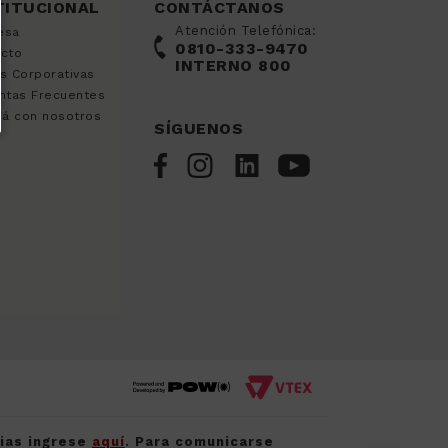
TITUCIONAL
CONTÁCTANOS
Atención Telefónica:
esa
0810-333-9470
acto
INTERNO 800
s Corporativas
ntas Frecuentes
já con nosotros
SÍGUENOS
cias ingrese
aquí
. Para comunicarse