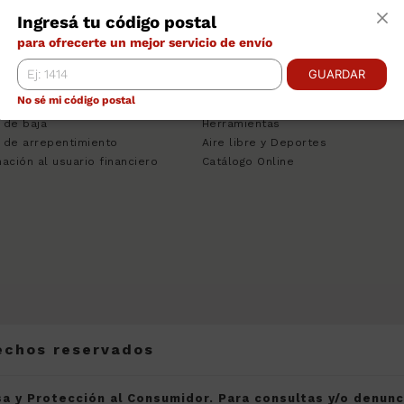
TRO DE AYUDA
CATEGORÍAS
INS
Ingresá tu código postal
ciones Bancarias
Tecnologia
Empr
para ofrecerte un mejor servicio de envío
nos y Condiciones
Climatizacion
Cont
to Personal
Heladeras
Venta
GUARDAR
sa del Consumidor
Lavado
Pregu
No sé mi código postal
 de Quejas
Muebles
Traba
 de baja
Herramientas
 de arrepentimiento
Aire libre y Deportes
ación al usuario financiero
Catálogo Online
rechos reservados
a y Protección al Consumidor. Para consultas y/o denun