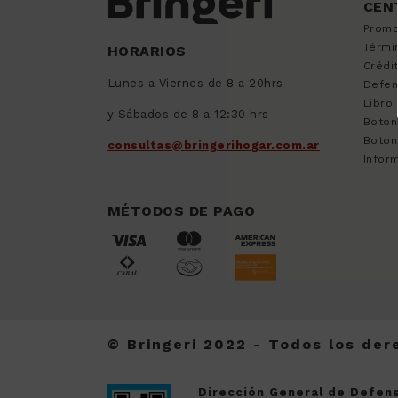
CEN
9
.
sommier
Promo
10
.
smart tv
Térmi
HORARIOS
Crédi
Lunes a Viernes de 8 a 20hrs
Defen
Libro
y Sábados de 8 a 12:30 hrs
Boton
Boton
consultas@bringerihogar.com.ar
Inform
MÉTODOS DE PAGO
© Bringeri 2022 - Todos los de
Dirección General de Defens