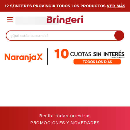
12 S/INTERES PROVINCIA TODOS LOS PRODUCTOS
VER MÁS
¿Qué estás buscando?
TÉRMINOS MÁS BUSCADOS
1
.
cocina
2
.
lavarropas
3
.
heladera
4
.
celulares
5
.
placard
6
.
bicicleta
Recibí todas nuestras
7
.
termotanque
PROMOCIONES Y NOVEDADES
8
.
colchon