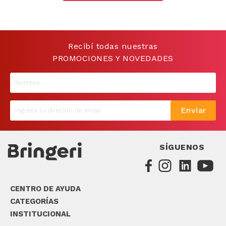
9
.
sommier
10
.
smart tv
Recibí todas nuestras
PROMOCIONES Y NOVEDADES
Enviar
SÍGUENOS
CENTRO DE AYUDA
CATEGORÍAS
INSTITUCIONAL