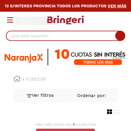
12 S/INTERES PROVINCIA TODOS LOS PRODUCTOS
VER MÁS
¿Qué estás buscando?
TÉRMINOS MÁS BUSCADOS
1
.
lavarropas
2
.
heladera
3
.
cocina
VONDOM
4
.
placard
5
.
celulares
6
.
bicicleta
7
.
termotanque
Has visto todos los
4
productos
8
.
colchon