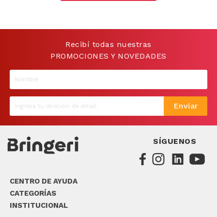
9
.
sommier
10
.
smart tv
Recibí todas nuestras
PROMOCIONES Y NOVEDADES
Enviar
SÍGUENOS
CENTRO DE AYUDA
CATEGORÍAS
INSTITUCIONAL