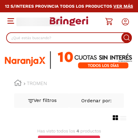
12 S/INTERES PROVINCIA TODOS LOS PRODUCTOS
VER MÁS
¿Qué estás buscando?
TÉRMINOS MÁS BUSCADOS
1
.
cocina
2
.
lavarropas
3
.
heladera
TROMEN
4
.
celulares
5
.
placard
6
.
bicicleta
7
.
termotanque
Has visto todos los
4
productos
8
.
colchon