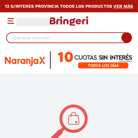
12 S/INTERES PROVINCIA TODOS LOS PRODUCTOS
VER MÁS
¿Qué estás buscando?
TÉRMINOS MÁS BUSCADOS
1
.
lavarropas
2
.
heladera
3
.
cocina
4
.
placard
5
.
celulares
6
.
bicicleta
7
.
termotanque
8
.
colchon