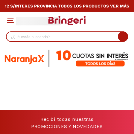
12 S/INTERES PROVINCIA TODOS LOS PRODUCTOS
VER MÁS
¿Qué estás buscando?
TÉRMINOS MÁS BUSCADOS
1
.
lavarropas
2
.
heladera
3
.
cocina
4
.
placard
5
.
celulares
6
.
bicicleta
Recibí todas nuestras
7
.
termotanque
PROMOCIONES Y NOVEDADES
8
.
colchon