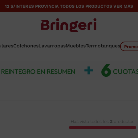
12 S/INTERES PROVINCIA TODOS LOS PRODUCTOS
VER MÁS
ulares
Colchones
Lavarropas
Muebles
Termotanques
Promo
Has visto todos los
2
productos