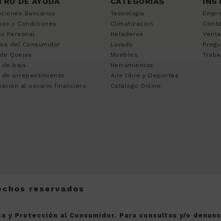
TRO DE AYUDA
CATEGORÍAS
INS
ciones Bancarias
Tecnologia
Empr
nos y Condiciones
Climatizacion
Cont
to Personal
Heladeras
Venta
sa del Consumidor
Lavado
Pregu
 de Quejas
Muebles
Traba
 de baja
Herramientas
 de arrepentimiento
Aire libre y Deportes
ación al usuario financiero
Catálogo Online
rechos reservados
a y Protección al Consumidor. Para consultas y/o denun