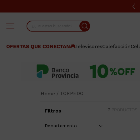
¿Qué estás buscando?
TÉRMINOS MÁS BUSCADOS
OFERTAS QUE CONECTAN🎮
Televisores
Calefacción
Cel
1
.
cocina
2
.
lavarropas
3
.
heladera
4
.
celulares
TORPEDO
5
.
placard
6
.
bicicleta
2
PRODUCTOS
Filtros
7
.
termotanque
Departamento
8
.
colchon
Climatización
(
2
)