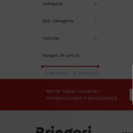
9
.
sommier
Categoría
10
.
smart tv
Calefacción
(
2
)
Sub-Categoría
Calefacción a gas
(
2
)
Calorias
3000 a 3999 Kcal/h
(
2
)
Rangos de precio
$ 189.899,00
–
$ 189.900,00
Recibí todas nuestras
PROMOCIONES Y NOVEDADES