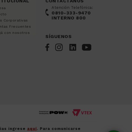
TITUCIONAL
CONTÁCTANOS
Atención Telefónica:
esa
0810-333-9470
acto
INTERNO 800
s Corporativas
ntas Frecuentes
já con nosotros
SÍGUENOS
cias ingrese
aquí
. Para comunicarse