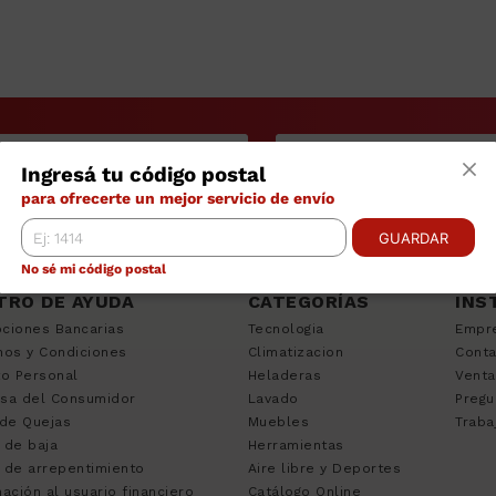
Ingresá tu código postal
para ofrecerte un mejor servicio de envío
GUARDAR
No sé mi código postal
TRO DE AYUDA
CATEGORÍAS
INS
ciones Bancarias
Tecnologia
Empr
nos y Condiciones
Climatizacion
Cont
to Personal
Heladeras
Venta
sa del Consumidor
Lavado
Pregu
 de Quejas
Muebles
Traba
 de baja
Herramientas
 de arrepentimiento
Aire libre y Deportes
ación al usuario financiero
Catálogo Online