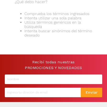
¿Qué debo hacer?
9
.
sommier
Comprueba los términos ingresados
10
.
smart tv
Intenta utilizar una sola palabra
Utiliza términos genéricos en la
búsqueda
Intenta buscar sinónimos del término
deseado
Recibí todas nuestras
PROMOCIONES Y NOVEDADES
Enviar