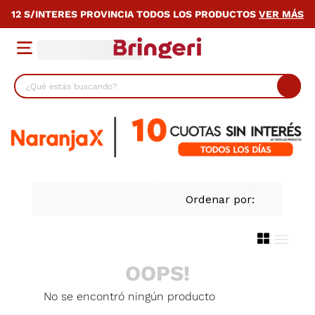
12 S/INTERES PROVINCIA TODOS LOS PRODUCTOS
VER MÁS
¿Qué estás buscando?
TÉRMINOS MÁS BUSCADOS
1
.
lavarropas
2
.
heladera
3
.
cocina
4
.
placard
5
.
celulares
6
.
bicicleta
OOPS!
7
.
termotanque
No se encontró ningún producto
8
.
colchon