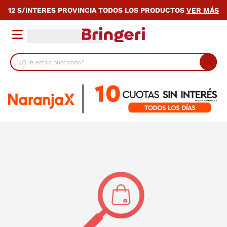
12 S/INTERES PROVINCIA TODOS LOS PRODUCTOS
VER MÁS
¿Qué estás buscando?
TÉRMINOS MÁS BUSCADOS
1
.
cocina
2
.
lavarropas
3
.
heladera
4
.
celulares
5
.
placard
6
.
bicicleta
7
.
termotanque
8
.
colchon