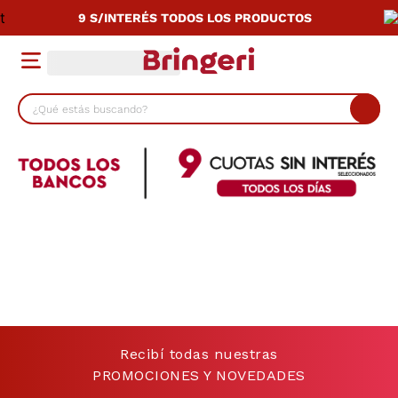
9 S/INTERÉS TODOS LOS PRODUCTOS
¿Qué estás buscando?
TÉRMINOS MÁS BUSCADOS
1
.
cocina
2
.
lavarropas
3
.
heladera
4
.
celulares
5
.
placard
6
.
bicicleta
Recibí todas nuestras
7
.
termotanque
PROMOCIONES Y NOVEDADES
8
.
colchon