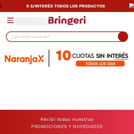
9 S/INTERÉS TODOS LOS PRODUCTOS
¿Qué estás buscando?
TÉRMINOS MÁS BUSCADOS
1
.
lavarropas
2
.
cocina
3
.
heladera
4
.
placard
5
.
celulares
6
.
termotanque
Recibí todas nuestras
7
.
bicicleta
PROMOCIONES Y NOVEDADES
8
.
colchon