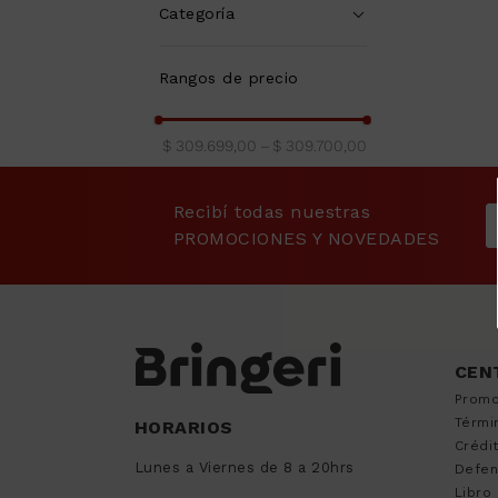
9
.
sommier
Categoría
10
.
smart tv
Cubiertas
(
1
)
Rangos de precio
$ 309.699,00
–
$ 309.700,00
Recibí todas nuestras
PROMOCIONES Y NOVEDADES
CEN
Promo
Térmi
HORARIOS
Crédi
Lunes a Viernes de 8 a 20hrs
Defen
Libro