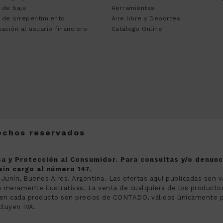
 de baja
Herramientas
 de arrepentimiento
Aire libre y Deportes
ación al usuario financiero
Catálogo Online
rechos reservados
a y Protección al Consumidor. Para consultas y/o denun
in cargo al número 147.
 Junín, Buenos Aires. Argentina. Las ofertas aquí publicadas son v
meramente ilustrativas. La venta de cualquiera de los productos 
s en cada producto son precios de CONTADO, válidos únicamente 
cluyen IVA.