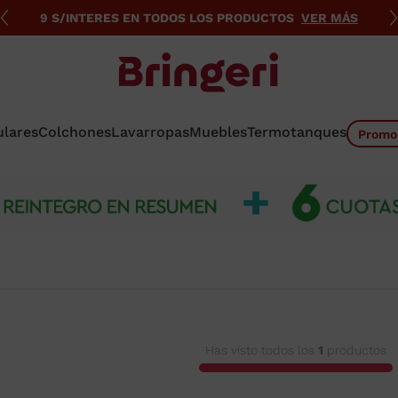
9 S/INTERES EN TODOS LOS PRODUCTOS
VER MÁS
ulares
Colchones
Lavarropas
Muebles
Termotanques
Promo
Has visto todos los
1
productos