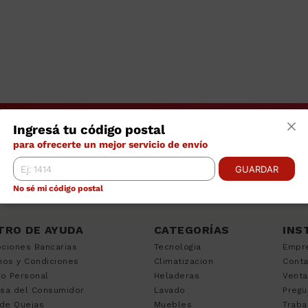
Ingresá tu código postal
para ofrecerte un mejor servicio de envío
GUARDAR
No sé mi código postal
TRO DE AYUDA
CATEGORÍAS
INS
ciones Bancarias
Tecnologia
Empr
nos y Condiciones
Climatizacion
Cont
to Personal
Heladeras
Venta
sa del Consumidor
Lavado
Pregu
 de Quejas
Muebles
Traba