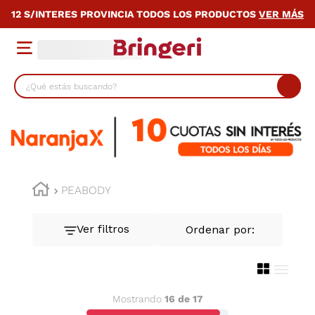
12 S/INTERES PROVINCIA TODOS LOS PRODUCTOS
VER MÁS
¿Qué estás buscando?
TÉRMINOS MÁS BUSCADOS
1
.
lavarropas
2
.
heladera
3
.
cocina
PEABODY
4
.
placard
5
.
celulares
6
.
bicicleta
7
.
termotanque
Mostrando
16 de 17
8
.
colchon