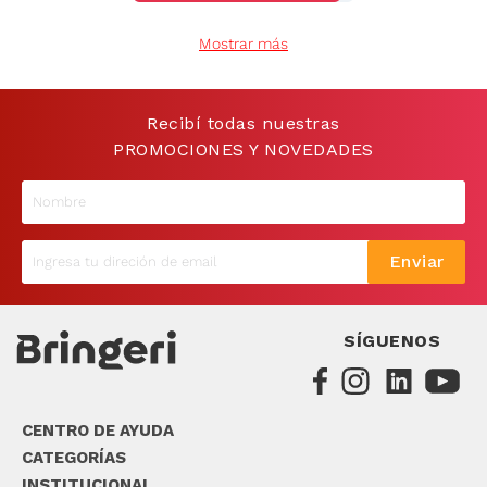
9
.
sommier
Mostrar más
10
.
smart tv
Recibí todas nuestras
PROMOCIONES Y NOVEDADES
Enviar
SÍGUENOS
CENTRO DE AYUDA
CATEGORÍAS
INSTITUCIONAL