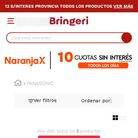
12 S/INTERES PROVINCIA TODOS LOS PRODUCTOS
VER MÁS
¿Qué estás buscando?
TÉRMINOS MÁS BUSCADOS
1
.
cocina
2
.
lavarropas
3
.
heladera
PANASONIC
4
.
celulares
5
.
placard
6
.
bicicleta
7
.
termotanque
Has visto todos los
2
productos
8
.
colchon