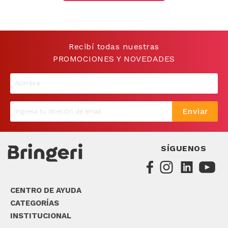
9
.
sommier
10
.
smart tv
Recibí todas nuestras
PROMOCIONES Y NOVEDADES
Enviar
SÍGUENOS
CENTRO DE AYUDA
CATEGORÍAS
INSTITUCIONAL