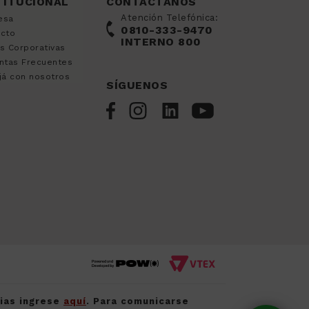
TITUCIONAL
CONTÁCTANOS
Atención Telefónica:
esa
0810-333-9470
acto
INTERNO 800
s Corporativas
ntas Frecuentes
já con nosotros
SÍGUENOS
cias ingrese
aquí
. Para comunicarse