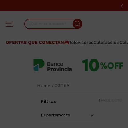
¿Qué estás buscando?
TÉRMINOS MÁS BUSCADOS
OFERTAS QUE CONECTAN🎮
Televisores
Calefacción
Cel
1
.
cocina
2
.
lavarropas
3
.
heladera
4
.
celulares
OSTER
5
.
placard
6
.
bicicleta
1
PRODUCTO
Filtros
7
.
termotanque
Departamento
8
.
colchon
Electrodomésticos
(
1
)