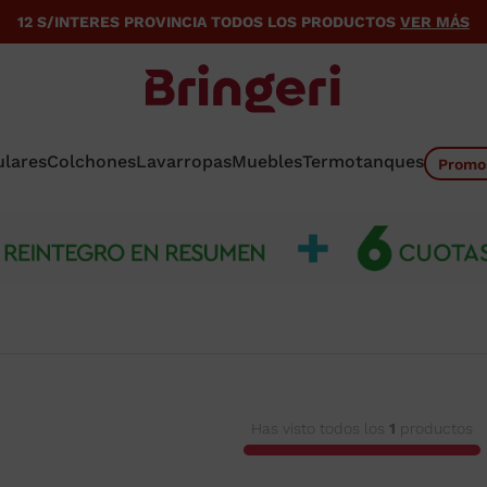
12 S/INTERES PROVINCIA TODOS LOS PRODUCTOS
VER MÁS
ulares
Colchones
Lavarropas
Muebles
Termotanques
Promo
Has visto todos los
1
productos