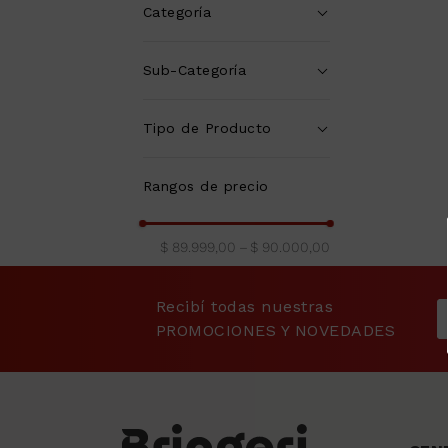
9
.
sommier
Categoría
10
.
smart tv
Pequeños
Sub-Categoría
Electrodomésticos
(
1
)
Artículos del Hogar
(
1
)
Tipo de Producto
PLANCHAS
(
1
)
Rangos de precio
$ 89.999,00
–
$ 90.000,00
Recibí todas nuestras
PROMOCIONES Y NOVEDADES