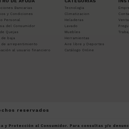
TRO DE AYUDA
CATEGORÍAS
INS
ciones Bancarias
Tecnologia
Empr
nos y Condiciones
Climatizacion
Cont
to Personal
Heladeras
Venta
sa del Consumidor
Lavado
Pregu
 de Quejas
Muebles
Traba
 de baja
Herramientas
 de arrepentimiento
Aire libre y Deportes
ación al usuario financiero
Catálogo Online
rechos reservados
a y Protección al Consumidor. Para consultas y/o denun