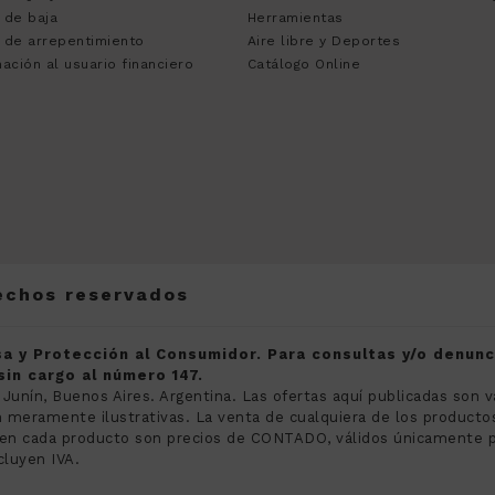
 de baja
Herramientas
 de arrepentimiento
Aire libre y Deportes
ación al usuario financiero
Catálogo Online
rechos reservados
a y Protección al Consumidor. Para consultas y/o denun
in cargo al número 147.
 Junín, Buenos Aires. Argentina. Las ofertas aquí publicadas son v
meramente ilustrativas. La venta de cualquiera de los productos 
s en cada producto son precios de CONTADO, válidos únicamente 
cluyen IVA.