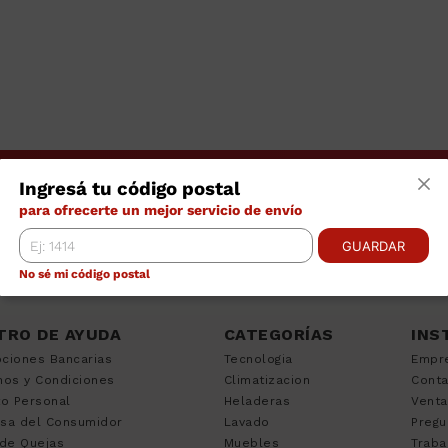
Ingresá tu código postal
para ofrecerte un mejor servicio de envío
GUARDAR
No sé mi código postal
TRO DE AYUDA
CATEGORÍAS
INS
ciones Bancarias
Tecnologia
Empr
nos y Condiciones
Climatizacion
Cont
to Personal
Heladeras
Venta
sa del Consumidor
Lavado
Pregu
 de Quejas
Muebles
Traba