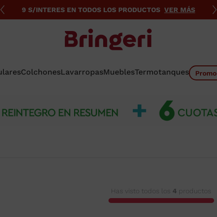
9 S/INTERES EN TODOS LOS PRODUCTOS
VER MÁS
ulares
Colchones
Lavarropas
Muebles
Termotanques
Promo
Has visto todos los
4
productos