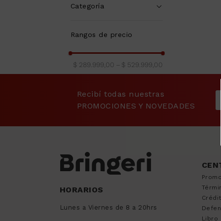
9
.
sommier
Categoría
10
.
smart tv
Celulares
(
4
)
Rangos de precio
$ 289.999,00
–
$ 529.999,00
Recibí todas nuestras
PROMOCIONES Y NOVEDADES
CEN
Promo
Térmi
HORARIOS
Crédi
Lunes a Viernes de 8 a 20hrs
Defen
Libro