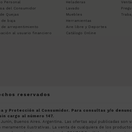
to Personal
Heladeras
Venta
sa del Consumidor
Lavado
Pregu
 de Quejas
Muebles
Traba
 de baja
Herramientas
 de arrepentimiento
Aire libre y Deportes
ación al usuario financiero
Catálogo Online
rechos reservados
a y Protección al Consumidor. Para consultas y/o denun
in cargo al número 147.
 Junín, Buenos Aires. Argentina. Las ofertas aquí publicadas son v
meramente ilustrativas. La venta de cualquiera de los productos 