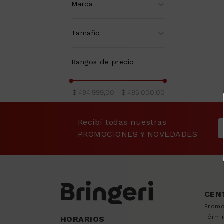
9
.
sommier
Marca
10
.
smart tv
SUAVESTAR
(
1
)
Tamaño
2 Plazas
(
1
)
Rangos de precio
QUEEN SIZE
(
1
)
$ 494.999,00
–
$ 495.000,00
Recibí todas nuestras
PROMOCIONES Y NOVEDADES
CEN
Promo
Térmi
HORARIOS