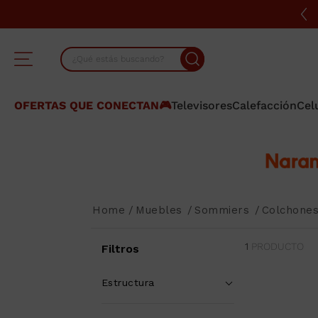
¿Qué estás buscando?
TÉRMINOS MÁS BUSCADOS
OFERTAS QUE CONECTAN🎮
Televisores
Calefacción
Cel
1
.
lavarropas
2
.
heladera
3
.
cocina
4
.
placard
Muebles
Sommiers
Colchone
5
.
celulares
1
PRODUCTO
6
.
bicicleta
Filtros
7
.
termotanque
Estructura
8
.
colchon
ESPUMA
(
1
)