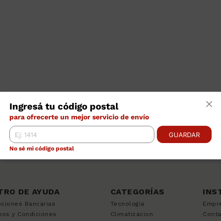
Ingresá tu código postal
para ofrecerte un mejor servicio de envío
GUARDAR
No sé mi código postal
TRO DE AYUDA
CATEGORÍAS
INS
ciones Bancarias
Tecnologia
Empr
nos y Condiciones
Climatizacion
Cont