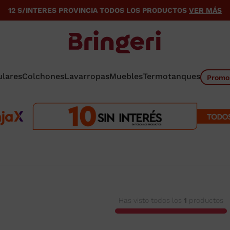
12 S/INTERES PROVINCIA TODOS LOS PRODUCTOS
VER MÁS
ulares
Colchones
Lavarropas
Muebles
Termotanques
Promo
s
Has visto todos los
1
productos