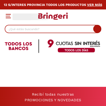
12 S/INTERES PROVINCIA TODOS LOS PRODUCTOS
VER MÁS
¿Qué estás buscando?
TÉRMINOS MÁS BUSCADOS
1
.
lavarropas
2
.
heladera
3
.
cocina
4
.
placard
5
.
celulares
6
.
bicicleta
Recibí todas nuestras
7
.
termotanque
PROMOCIONES Y NOVEDADES
8
.
colchon