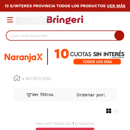
12 S/INTERES PROVINCIA TODOS LOS PRODUCTOS
VER MÁS
¿Qué estás buscando?
TÉRMINOS MÁS BUSCADOS
1
.
lavarropas
2
.
heladera
3
.
cocina
MICROCASE
4
.
placard
5
.
celulares
6
.
bicicleta
7
.
termotanque
Has visto todos los
1
productos
8
.
colchon