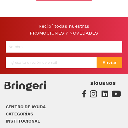
9
.
sommier
10
.
smart tv
Recibí todas nuestras
PROMOCIONES Y NOVEDADES
Enviar
SÍGUENOS
CENTRO DE AYUDA
CATEGORÍAS
INSTITUCIONAL