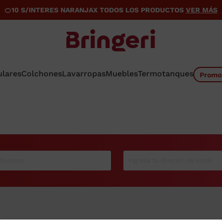
🍊​10 S/INTERES NARANJAX TODOS LOS PRODUCTOS
VER MÁS
ulares
Colchones
Lavarropas
Muebles
Termotanques
Promo