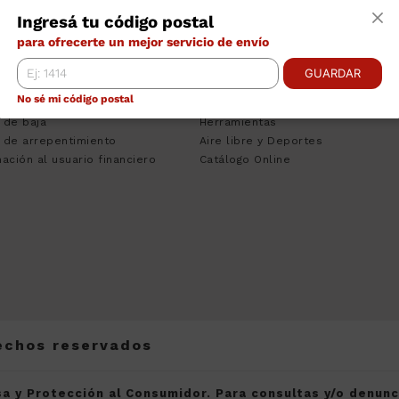
TRO DE AYUDA
CATEGORÍAS
INS
Ingresá tu código postal
ciones Bancarias
Tecnologia
Empr
para ofrecerte un mejor servicio de envío
nos y Condiciones
Climatizacion
Cont
to Personal
Heladeras
Venta
GUARDAR
sa del Consumidor
Lavado
Pregu
No sé mi código postal
 de Quejas
Muebles
Traba
 de baja
Herramientas
 de arrepentimiento
Aire libre y Deportes
ación al usuario financiero
Catálogo Online
rechos reservados
a y Protección al Consumidor. Para consultas y/o denun