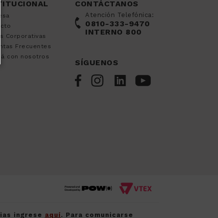
TITUCIONAL
CONTÁCTANOS
Atención Telefónica:
esa
0810-333-9470
acto
INTERNO 800
s Corporativas
ntas Frecuentes
já con nosotros
SÍGUENOS
cias ingrese
aquí
. Para comunicarse