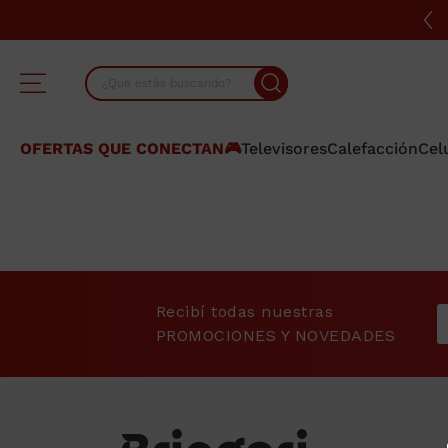
¿Qué estás buscando?
TÉRMINOS MÁS BUSCADOS
OFERTAS QUE CONECTAN🎮
Televisores
Calefacción
Cel
1
.
lavarropas
2
.
heladera
3
.
cocina
4
.
placard
Recibí todas nuestras
5
.
celulares
PROMOCIONES Y NOVEDADES
6
.
bicicleta
7
.
termotanque
8
.
colchon