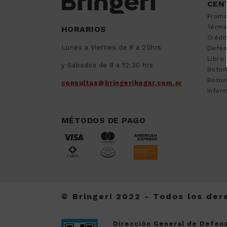
CEN
9
.
sommier
Promo
10
.
smart tv
Térmi
HORARIOS
Crédi
Lunes a Viernes de 8 a 20hrs
Defen
Libro
y Sábados de 8 a 12:30 hrs
Boton
Boton
consultas@bringerihogar.com.ar
Inform
MÉTODOS DE PAGO
© Bringeri 2022 - Todos los de
Dirección General de Defens