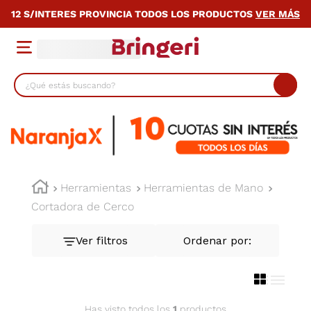
12 S/INTERES PROVINCIA TODOS LOS PRODUCTOS
VER MÁS
¿Qué estás buscando?
TÉRMINOS MÁS BUSCADOS
1
.
lavarropas
2
.
heladera
3
.
cocina
Herramientas
Herramientas de Mano
Cortadora de Cerco
4
.
placard
5
.
celulares
6
.
bicicleta
7
.
termotanque
8
.
colchon
Has visto todos los
1
productos