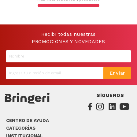
9
.
sommier
10
.
smart tv
Recibí todas nuestras
PROMOCIONES Y NOVEDADES
Enviar
SÍGUENOS
CENTRO DE AYUDA
CATEGORÍAS
INSTITUCIONAL