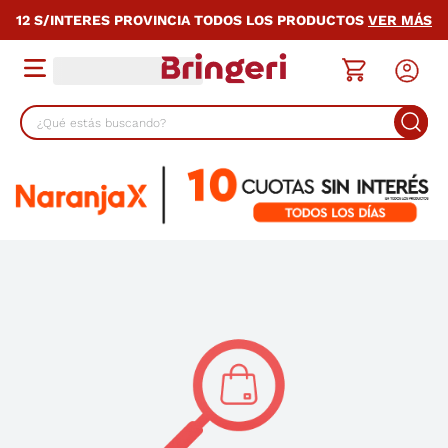
12 S/INTERES PROVINCIA TODOS LOS PRODUCTOS
VER MÁS
¿Qué estás buscando?
TÉRMINOS MÁS BUSCADOS
1
.
cocina
2
.
lavarropas
3
.
heladera
4
.
celulares
5
.
placard
6
.
bicicleta
7
.
termotanque
8
.
colchon