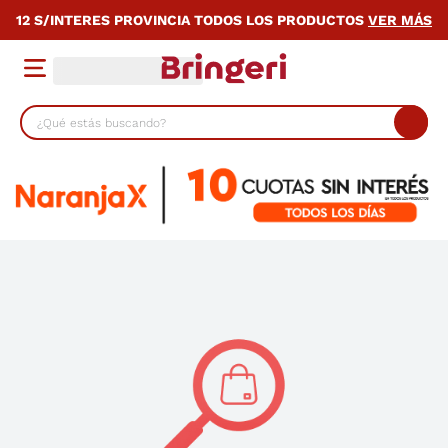
12 S/INTERES PROVINCIA TODOS LOS PRODUCTOS
VER MÁS
¿Qué estás buscando?
TÉRMINOS MÁS BUSCADOS
1
.
lavarropas
2
.
heladera
3
.
cocina
4
.
placard
5
.
celulares
6
.
bicicleta
7
.
termotanque
8
.
colchon