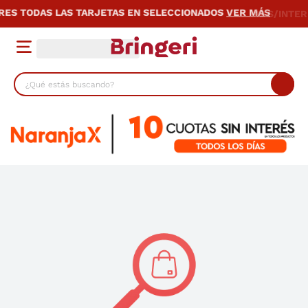
TAS EN SELECCIONADOS
VER MÁS
12 S/INTERES PROVINCIA TODO
¿Qué estás buscando?
TÉRMINOS MÁS BUSCADOS
1
.
lavarropas
2
.
heladera
3
.
cocina
4
.
placard
5
.
celulares
6
.
bicicleta
7
.
termotanque
8
.
colchon