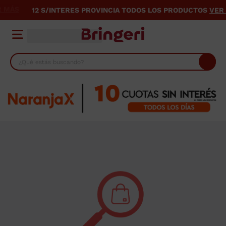
12 S/INTERES PROVINCIA TODOS LOS PRODUCTOS
VER MÁS
¿Qué estás buscando?
TÉRMINOS MÁS BUSCADOS
1
.
lavarropas
2
.
heladera
3
.
cocina
4
.
placard
5
.
celulares
6
.
bicicleta
7
.
termotanque
8
.
colchon