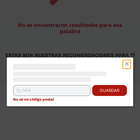
9
.
sommier
10
.
smart tv
No se encontraron resultados para esa
palabra
ESTAS SON NUESTRAS RECOMENDACIONES PARA TÍ
Ver todos
GUARDAR
No sé mi código postal