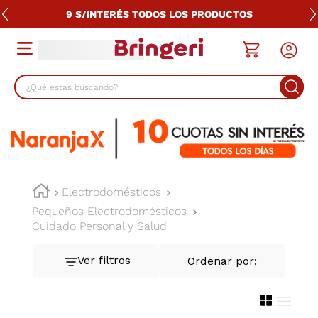
9 S/INTERÉS TODOS LOS PRODUCTOS
¿Qué estás buscando?
TÉRMINOS MÁS BUSCADOS
1
.
lavarropas
2
.
cocina
3
.
heladera
Electrodomésticos
Pequeños Electrodomésticos
4
.
placard
Cuidado Personal y Salud
5
.
celulares
6
.
termotanque
7
.
bicicleta
8
.
colchon