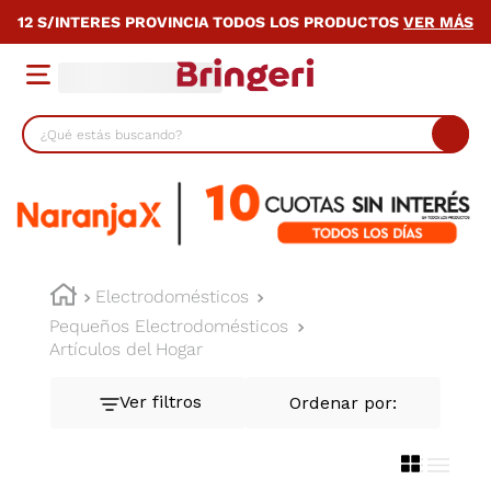
12 S/INTERES PROVINCIA TODOS LOS PRODUCTOS
VER MÁS
¿Qué estás buscando?
TÉRMINOS MÁS BUSCADOS
1
.
lavarropas
2
.
heladera
3
.
cocina
Electrodomésticos
Pequeños Electrodomésticos
4
.
placard
Artículos del Hogar
5
.
celulares
6
.
bicicleta
7
.
termotanque
8
.
colchon