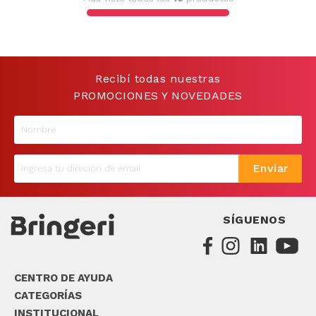
9
.
sommier
10
.
smart tv
Recibí todas nuestras
PROMOCIONES Y NOVEDADES
Enviar
SÍGUENOS
CENTRO DE AYUDA
CATEGORÍAS
INSTITUCIONAL