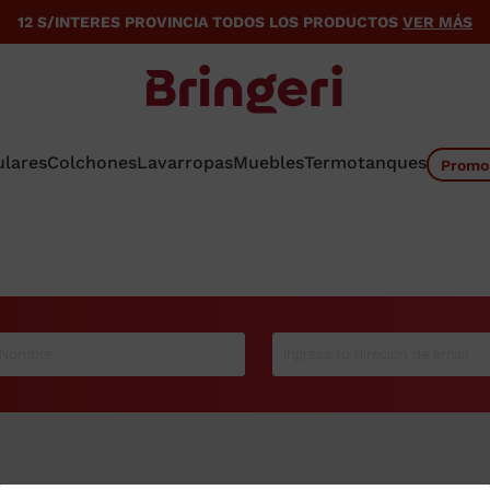
12 S/INTERES PROVINCIA TODOS LOS PRODUCTOS
VER MÁS
ulares
Colchones
Lavarropas
Muebles
Termotanques
Promo