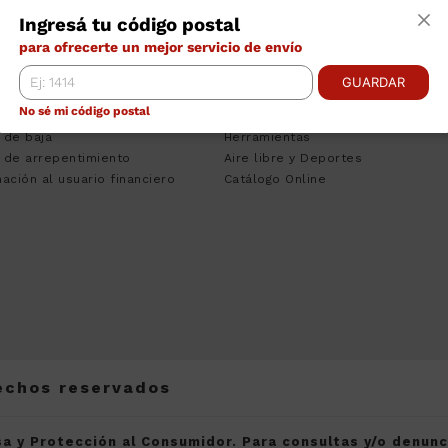
TRO DE AYUDA
CATEGORÍAS
INS
Ingresá tu código postal
ciones Bancarias
Tecnologia
Empr
para ofrecerte un mejor servicio de envío
nos y Condiciones
Climatizacion
Cont
to Personal
Heladeras
Venta
GUARDAR
sa del Consumidor
Lavado
Pregu
No sé mi código postal
 de Quejas
Muebles
Traba
 de baja
Herramientas
 de arrepentimiento
Aire libre y Deportes
ación al usuario financiero
Catálogo Online
rechos reservados
a y Protección al Consumidor. Para consultas y/o denun