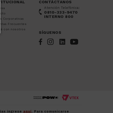
TITUCIONAL
CONTÁCTANOS
Atención Telefónica:
esa
0810-333-9470
acto
INTERNO 800
s Corporativas
ntas Frecuentes
já con nosotros
SÍGUENOS
cias ingrese
aquí
. Para comunicarse