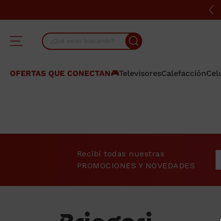
¿Qué estás buscando?
TÉRMINOS MÁS BUSCADOS
OFERTAS QUE CONECTAN🎮
Televisores
Calefacción
Cel
1
.
lavarropas
2
.
heladera
3
.
cocina
4
.
placard
Recibí todas nuestras
5
.
celulares
PROMOCIONES Y NOVEDADES
6
.
bicicleta
7
.
termotanque
8
.
colchon