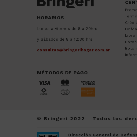
CEN
9
.
sommier
Promo
10
.
smart tv
Térmi
HORARIOS
Crédi
Lunes a Viernes de 8 a 20hrs
Defen
Libro
y Sábados de 8 a 12:30 hrs
Boton
Boton
consultas@bringerihogar.com.ar
Inform
MÉTODOS DE PAGO
© Bringeri 2022 - Todos los de
Dirección General de Defens