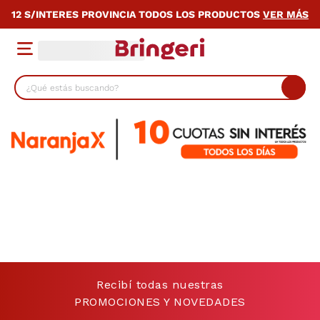
12 S/INTERES PROVINCIA TODOS LOS PRODUCTOS
VER MÁS
¿Qué estás buscando?
TÉRMINOS MÁS BUSCADOS
1
.
lavarropas
2
.
heladera
3
.
cocina
4
.
placard
5
.
celulares
6
.
bicicleta
Recibí todas nuestras
7
.
termotanque
PROMOCIONES Y NOVEDADES
8
.
colchon