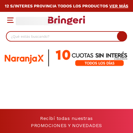
12 S/INTERES PROVINCIA TODOS LOS PRODUCTOS
VER MÁS
¿Qué estás buscando?
TÉRMINOS MÁS BUSCADOS
1
.
lavarropas
2
.
heladera
3
.
cocina
4
.
placard
5
.
celulares
6
.
bicicleta
Recibí todas nuestras
7
.
termotanque
PROMOCIONES Y NOVEDADES
8
.
colchon