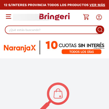
12 S/INTERES PROVINCIA TODOS LOS PRODUCTOS
VER MÁS
¿Qué estás buscando?
TÉRMINOS MÁS BUSCADOS
1
.
cocina
2
.
lavarropas
3
.
heladera
4
.
celulares
5
.
placard
6
.
bicicleta
7
.
termotanque
8
.
colchon