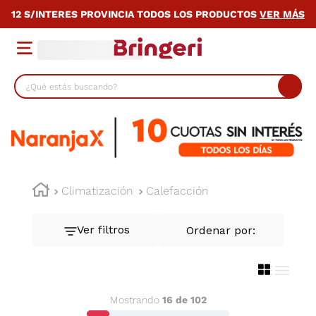
12 S/INTERES PROVINCIA TODOS LOS PRODUCTOS
VER MÁS
¿Qué estás buscando?
TÉRMINOS MÁS BUSCADOS
1
.
cocina
2
.
lavarropas
3
.
heladera
Climatización
Calefacción
4
.
celulares
5
.
placard
6
.
bicicleta
7
.
termotanque
Mostrando
16 de 102
8
.
colchon