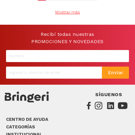
9
.
sommier
Mostrar más
10
.
smart tv
Recibí todas nuestras
PROMOCIONES Y NOVEDADES
Enviar
SÍGUENOS
CENTRO DE AYUDA
CATEGORÍAS
INSTITUCIONAL