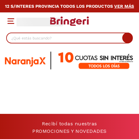
12 S/INTERES PROVINCIA TODOS LOS PRODUCTOS
VER MÁS
¿Qué estás buscando?
TÉRMINOS MÁS BUSCADOS
1
.
cocina
2
.
lavarropas
3
.
heladera
4
.
celulares
5
.
placard
6
.
bicicleta
Recibí todas nuestras
7
.
termotanque
PROMOCIONES Y NOVEDADES
8
.
colchon