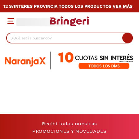
12 S/INTERES PROVINCIA TODOS LOS PRODUCTOS
VER MÁS
¿Qué estás buscando?
TÉRMINOS MÁS BUSCADOS
1
.
lavarropas
2
.
heladera
3
.
cocina
4
.
celulares
5
.
placard
6
.
bicicleta
Recibí todas nuestras
7
.
termotanque
PROMOCIONES Y NOVEDADES
8
.
colchon