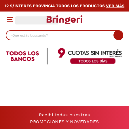
12 S/INTERES PROVINCIA TODOS LOS PRODUCTOS
VER MÁS
¿Qué estás buscando?
TÉRMINOS MÁS BUSCADOS
1
.
lavarropas
2
.
heladera
3
.
cocina
4
.
placard
5
.
celulares
6
.
bicicleta
Recibí todas nuestras
7
.
termotanque
PROMOCIONES Y NOVEDADES
8
.
colchon