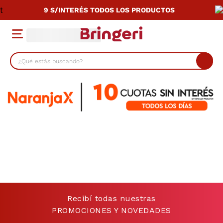
9 S/INTERÉS TODOS LOS PRODUCTOS
¿Qué estás buscando?
TÉRMINOS MÁS BUSCADOS
1
.
lavarropas
2
.
cocina
3
.
heladera
4
.
placard
5
.
celulares
6
.
termotanque
Recibí todas nuestras
7
.
bicicleta
PROMOCIONES Y NOVEDADES
8
.
colchon