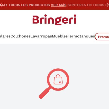
9 S/INTERES EN TODOS LOS PRODUCTOS
VER MÁS
ulares
Colchones
Lavarropas
Muebles
Termotanques
Promo