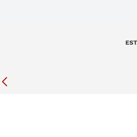
9
.
sommier
10
.
smart tv
EST