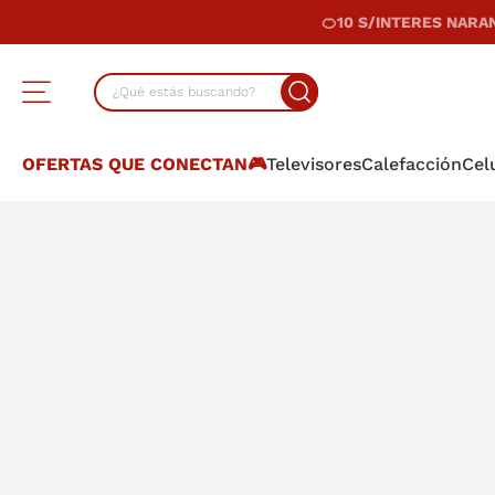
¿Qué estás buscando?
TÉRMINOS MÁS BUSCADOS
OFERTAS QUE CONECTAN🎮
Televisores
Calefacción
Cel
1
.
lavarropas
2
.
cocina
3
.
heladera
4
.
placard
5
.
celulares
6
.
termotanque
7
.
bicicleta
8
.
colchon