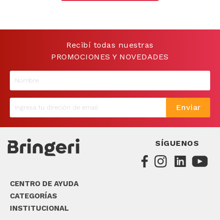
9
.
sommier
10
.
smart tv
Recibí todas nuestras
PROMOCIONES Y NOVEDADES
Enviar
SÍGUENOS
CENTRO DE AYUDA
CATEGORÍAS
INSTITUCIONAL