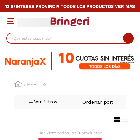
12 S/INTERES PROVINCIA TODOS LOS PRODUCTOS
VER MÁS
¿Qué estás buscando?
TÉRMINOS MÁS BUSCADOS
1
.
lavarropas
2
.
heladera
3
.
cocina
BEBITOS
4
.
placard
5
.
celulares
6
.
bicicleta
7
.
termotanque
Has visto todos los
3
productos
8
.
colchon